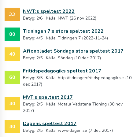
NWT:s speltest 2022
33
Betyg: 2/6 | Källa: NWT (26 nov 2022)
Tidningen 7:s stora speltest 2022
80
Betyg: 4/5 | Källa: Tidningen 7 (2022-11-24)
Aftonbladet Söndags stora speltest 2017
40
Betyg: 2/5 | Källa: Söndag (10 dec 2017)
Fritidspedagogiks speltest 2017
60
Betyg: 3/5 | Källa: http://tidningenfritidspedagogik.se (10
dec 2017)
MVT:s speltest 2017
40
Betyg: 2/5 | Källa: Motala Vadstena Tidning (30 nov
2017)
Dagens speltest 2017
40
Betyg: 2/5 | Källa: www.dagen.se (7 dec 2017)