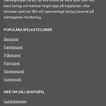
sällskapsspel så att du ska kunna se vilka spel som fått
bäst betyg och hamnar högst upp på topplistan. Alla
testade spel har fått ett sammanlagt betyg baserat på
tidningarnas testbetyg.
POPULÄRA SPELKATEGORIER
Barnspel
Familjespel
Frågespel
Partyspel
Strategispel
Vuxenspel
MER OM SÄLLSKAPSSPEL
Guldtärningen