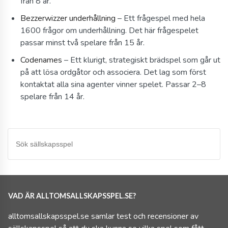
från 8 år.
Bezzerwizzer underhållning
– Ett frågespel med hela
1600 frågor om underhållning. Det här frågespelet
passar minst två spelare från 15 år.
Codenames
– Ett klurigt, strategiskt brädspel som går ut
på att lösa ordgåtor och associera. Det lag som först
kontaktat alla sina agenter vinner spelet. Passar 2–8
spelare från 14 år.
VAD ÄR ALLTOMSALLSKAPSSPEL.SE?
alltomsallskapsspel.se samlar test och recensioner av