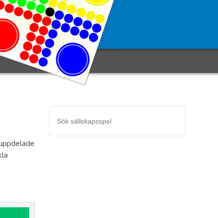
 uppdelade
kla