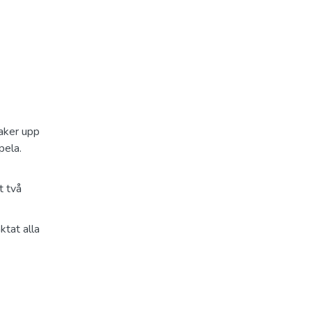
saker upp
pela.
t två
ktat alla