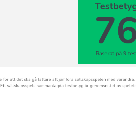
Testbety
7
Baserat på 9 tes
e för att det ska gå lättare att jämföra sällskapsspelen med varandra.
%). Ett sällskapsspels sammanlagda testbetyg är genomsnittet av spelets