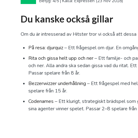
Betyg: 4/5 | Källa: Expressen (23 nov 2018)
Du kanske också gillar
Om du är intresserad av Hitster tror vi också att dessa 
På resa: djurquiz
– Ett frågespel om djur. En omgång 
Rita och gissa helt upp och ner
– Ett familje- och pa
och ner. Alla andra ska sedan gissa vad du ritat. Et
Passar spelare från 8 år.
Bezzerwizzer underhållning
– Ett frågespel med hel
spelare från 15 år.
Codenames
– Ett klurigt, strategiskt brädspel som 
sina agenter vinner spelet. Passar 2–8 spelare från 