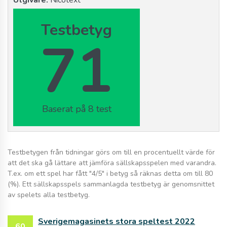
Testbetyg
71
Baserat på 8 test
Testbetygen från tidningar görs om till en procentuellt värde för
att det ska gå lättare att jämföra sällskapsspelen med varandra.
T.ex. om ett spel har fått "4/5" i betyg så räknas detta om till 80
(%). Ett sällskapsspels sammanlagda testbetyg är genomsnittet
av spelets alla testbetyg.
Sverigemagasinets stora speltest 2022
60