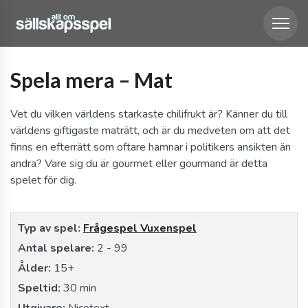
Spela mera – Mat
Vet du vilken världens starkaste chilifrukt är? Känner du till
världens giftigaste maträtt, och är du medveten om att det
finns en efterrätt som oftare hamnar i politikers ansikten än
andra? Vare sig du är gourmet eller gourmand är detta
spelet för dig.
Typ av spel:
Frågespel
Vuxenspel
Antal spelare:
2 - 99
Ålder:
15+
Speltid:
30 min
Utgivare:
Nicotext