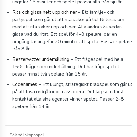
ungefär 15 minuter och spelet passar alla från sju år.
Rita och gissa helt upp och ner
– Ett familje- och
partyspel som går ut att rita saker på tid. Ni turas om
med att rita saker upp och ner. Alla andra ska sedan
gissa vad du ritat. Ett spel för 4–8 spelare, där en
omgång tar ungefär 20 minuter att spela. Passar spelare
från 8 år.
Bezzerwizzer underhållning
– Ett frågespel med hela
1600 frågor om underhållning. Det här frågespelet
passar minst två spelare från 15 år.
Codenames
– Ett klurigt, strategiskt brädspel som går ut
på att lösa ordgåtor och associera. Det lag som först
kontaktat alla sina agenter vinner spelet. Passar 2–8
spelare från 14 år.