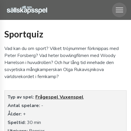
Sportquiz
Vad kan du om sport? Vilket tröjnummer förknippas med
Peter Forsberg? Vad heter bowlingfilmen med Woody
Harrelson i huvudrollen? Och hur lång tid innehade den
sovjetiska mångkamperskan Olga Rukavisjnikova
världsrekordet i femkamp?
Typ av spel:
Frågespel
Vuxenspel
Antal spelare:
-
Ålder:
+
Speltid:
30 min
Utgivare:
Bonnier