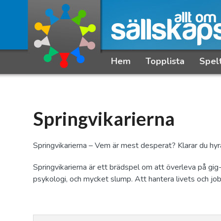
Hem
Topplista
Spel
Springvikarierna
Springvikarierna – Vem är mest desperat? Klarar du hyra
Springvikarierna är ett brädspel om att överleva på gig-j
psykologi, och mycket slump. Att hantera livets och job