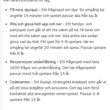
kan vara intressanta för dig:
På resa: djurquiz
– Ett frågespel om djur. En omgång tar
ungefär 15 minuter och spelet passar alla från sju år.
Rita och gissa helt upp och ner
– Ett familje- och
partyspel som går ut att rita saker på tid. Ni turas om
med att rita saker upp och ner. Alla andra ska sedan
gissa vad du ritat. Ett spel för 4–8 spelare, där en
omgång tar ungefär 20 minuter att spela. Passar spelare
från 8 år.
Bezzerwizzer underhållning
– Ett frågespel med hela
1600 frågor om underhållning. Det här frågespelet
passar minst två spelare från 15 år.
Codenames
– Ett klurigt, strategiskt brädspel som går ut
på att lösa ordgåtor och associera. Det lag som först
kontaktat alla sina agenter vinner spelet. Passar 2–8
spelare från 14 år.