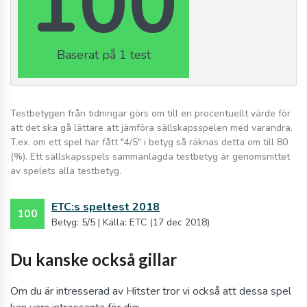
100
Baserat på 1 test
Testbetygen från tidningar görs om till en procentuellt värde för
att det ska gå lättare att jämföra sällskapsspelen med varandra.
T.ex. om ett spel har fått "4/5" i betyg så räknas detta om till 80
(%). Ett sällskapsspels sammanlagda testbetyg är genomsnittet
av spelets alla testbetyg.
ETC:s speltest 2018
100
Betyg: 5/5 | Källa: ETC (17 dec 2018)
Du kanske också gillar
Om du är intresserad av Hitster tror vi också att dessa spel