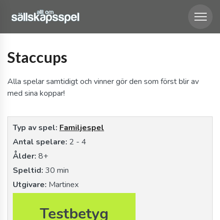
Staccups
Alla spelar samtidigt och vinner gör den som först blir av
med sina koppar!
Typ av spel:
Familjespel
Antal spelare:
2 - 4
Ålder:
8+
Speltid:
30 min
Utgivare:
Martinex
Testbetyg