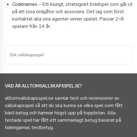
Codenames
– Ett klurigt, strategiskt brädspel som går ut
på att lösa ordgåtor och associera. Det lag som först
kontaktat alla sina agenter vinner spelet. Passar 2–8
spelare från 14 år.
VAD ÄR ALLTOMSALLSKAPSSPEL.SE?
alltomsallskapsspel.se samlar test och recensioner av
sällskapsspel så att du ska kunna se vilka spel som fått
bäst betyg och hamnar högst upp på topplistan. Alla
testade spel har fått ett sammanlagt betyg baserat på
tidningarnas testbetyg.