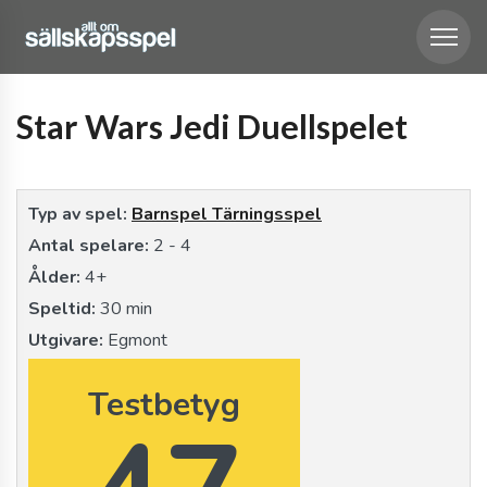
Star Wars Jedi Duellspelet
Typ av spel:
Barnspel
Tärningsspel
Antal spelare:
2 - 4
Ålder:
4+
Speltid:
30 min
Utgivare:
Egmont
Testbetyg