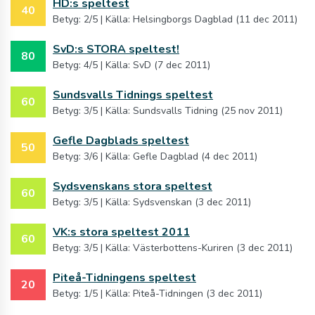
HD:s speltest
40
Betyg: 2/5 | Källa: Helsingborgs Dagblad (11 dec 2011)
SvD:s STORA speltest!
80
Betyg: 4/5 | Källa: SvD (7 dec 2011)
Sundsvalls Tidnings speltest
60
Betyg: 3/5 | Källa: Sundsvalls Tidning (25 nov 2011)
Gefle Dagblads speltest
50
Betyg: 3/6 | Källa: Gefle Dagblad (4 dec 2011)
Sydsvenskans stora speltest
60
Betyg: 3/5 | Källa: Sydsvenskan (3 dec 2011)
VK:s stora speltest 2011
60
Betyg: 3/5 | Källa: Västerbottens-Kuriren (3 dec 2011)
Piteå-Tidningens speltest
20
Betyg: 1/5 | Källa: Piteå-Tidningen (3 dec 2011)