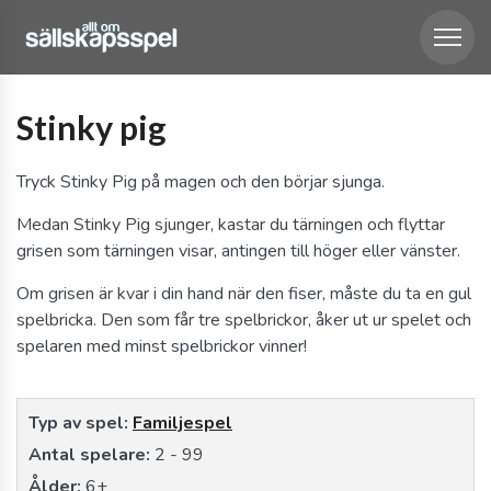
Stinky pig
Tryck Stinky Pig på magen och den börjar sjunga.
Medan Stinky Pig sjunger, kastar du tärningen och flyttar
grisen som tärningen visar, antingen till höger eller vänster.
Om grisen är kvar i din hand när den fiser, måste du ta en gul
spelbricka. Den som får tre spelbrickor, åker ut ur spelet och
spelaren med minst spelbrickor vinner!
Typ av spel:
Familjespel
Antal spelare:
2 - 99
Ålder:
6+