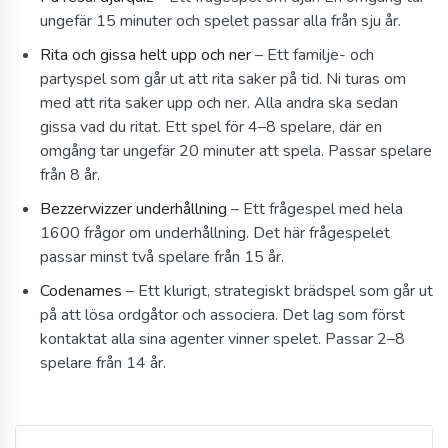
ungefär 15 minuter och spelet passar alla från sju år.
Rita och gissa helt upp och ner
– Ett familje- och
partyspel som går ut att rita saker på tid. Ni turas om
med att rita saker upp och ner. Alla andra ska sedan
gissa vad du ritat. Ett spel för 4–8 spelare, där en
omgång tar ungefär 20 minuter att spela. Passar spelare
från 8 år.
Bezzerwizzer underhållning
– Ett frågespel med hela
1600 frågor om underhållning. Det här frågespelet
passar minst två spelare från 15 år.
Codenames
– Ett klurigt, strategiskt brädspel som går ut
på att lösa ordgåtor och associera. Det lag som först
kontaktat alla sina agenter vinner spelet. Passar 2–8
spelare från 14 år.