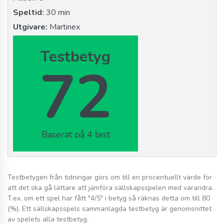
Speltid:
30 min
Utgivare:
Martinex
Testbetyg
72
Baserat på 4 test
Testbetygen från tidningar görs om till en procentuellt värde för
att det ska gå lättare att jämföra sällskapsspelen med varandra.
T.ex. om ett spel har fått "4/5" i betyg så räknas detta om till 80
(%). Ett sällskapsspels sammanlagda testbetyg är genomsnittet
av spelets alla testbetyg.