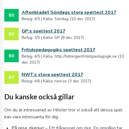
Aftonbladet Söndags stora speltest 2017
80
Betyg: 4/5 | Källa: Söndag (10 dec 2017)
GP:s speltest 2017
60
Betyg: 3/5 | Källa: GP (8 dec 2017)
Fritidspedagogiks speltest 2017
80
Betyg: 4/5 | Källa: http://tidningenfritidspedagogik.se (10
dec 2017)
NWT:s stora speltest 2017
67
Betyg: 4/6 | Källa: nwt.se (3 dec 2017)
Du kanske också gillar
Om du är intresserad av Hitster tror vi också att dessa spel
kan vara intressanta för dig:
På resa: djurquiz
– Ett frågespel om djur. En omgång tar