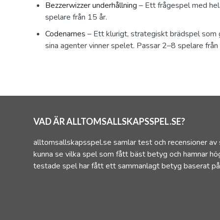
Bezzerwizzer underhållning
– Ett frågespel med hel
spelare från 15 år.
Codenames
– Ett klurigt, strategiskt brädspel som 
sina agenter vinner spelet. Passar 2–8 spelare från 
VAD ÄR ALLTOMSALLSKAPSSPEL.SE?
alltomsallskapsspel.se samlar test och recensioner av 
kunna se vilka spel som fått bäst betyg och hamnar hög
testade spel har fått ett sammanlagt betyg baserat på