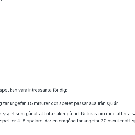
spel kan vara intressanta för dig:
tar ungefär 15 minuter och spelet passar alla från sju år.
rtyspel som går ut att rita saker på tid. Ni turas om med att rita 
t spel för 4–8 spelare, där en omgång tar ungefär 20 minuter att s