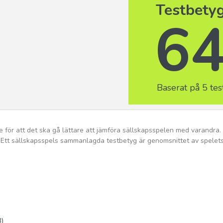
Testbety
6
Baserat på 5 tes
e för att det ska gå lättare att jämföra sällskapsspelen med varandra.
%). Ett sällskapsspels sammanlagda testbetyg är genomsnittet av spelets
3)