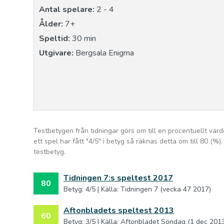
Antal spelare:
2 - 4
Ålder:
7+
Speltid:
30 min
Utgivare:
Bergsala Enigma
Testbetygen från tidningar görs om till en procentuellt värd
ett spel har fått "4/5" i betyg så räknas detta om till 80 (
testbetyg.
Tidningen 7:s speltest 2017
80
Betyg: 4/5 | Källa: Tidningen 7 (vecka 47 2017)
Aftonbladets speltest 2013
60
Betyg: 3/5 | Källa: Aftonbladet Söndag (1 dec 201