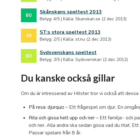
Skånskans speltest 2013
80
Betyg: 4/5 | Källa: Skanskan.se (2 dec 2013)
ST:s stora speltest 2013
40
Betyg: 2/5 | Källa: st.nu (2 dec 2013)
Sydsvenskans speltest
60
Betyg: 3/5 | Källa: Sydsvenskan (2 dec 2012)
Du kanske också gillar
Om du är intresserad av Hitster tror vi också att dessa 
På resa: djurquiz
– Ett frågespel om djur. En omgång 
Rita och gissa helt upp och ner
– Ett familje- och pa
och ner. Alla andra ska sedan gissa vad du ritat. Et
Passar spelare från 8 år.