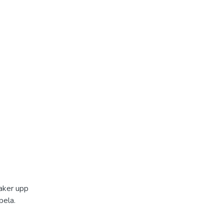
saker upp
pela.