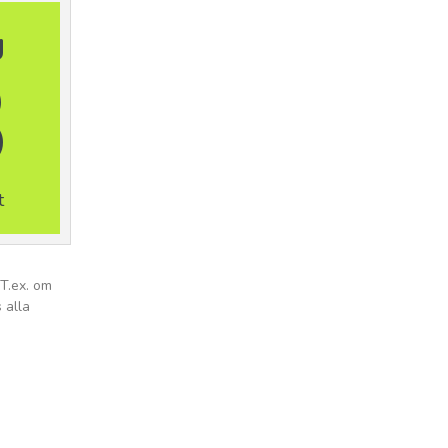
g
8
t
 T.ex. om
 alla