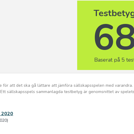
Testbety
6
Baserat på 5 tes
e för att det ska gå lättare att jämföra sällskapsspelen med varandra.
%). Ett sällskapsspels sammanlagda testbetyg är genomsnittet av spelets
l 2020
2020)