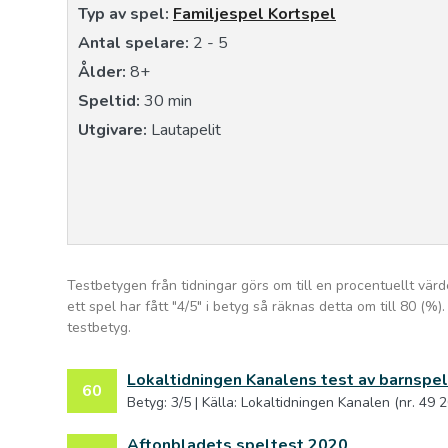
Typ av spel:
Familjespel
Kortspel
Antal spelare:
2 - 5
Ålder:
8+
Speltid:
30 min
Utgivare:
Lautapelit
Testbetygen från tidningar görs om till en procentuellt värd
ett spel har fått "4/5" i betyg så räknas detta om till 80 (
testbetyg.
Lokaltidningen Kanalens test av barnspe
60
Betyg: 3/5 | Källa: Lokaltidningen Kanalen (nr. 49 
Aftonbladets speltest 2020