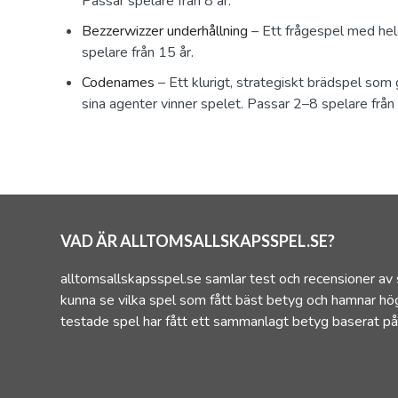
Passar spelare från 8 år.
Bezzerwizzer underhållning
– Ett frågespel med hel
spelare från 15 år.
Codenames
– Ett klurigt, strategiskt brädspel som 
sina agenter vinner spelet. Passar 2–8 spelare från 
VAD ÄR ALLTOMSALLSKAPSSPEL.SE?
alltomsallskapsspel.se samlar test och recensioner av 
kunna se vilka spel som fått bäst betyg och hamnar hög
testade spel har fått ett sammanlagt betyg baserat på