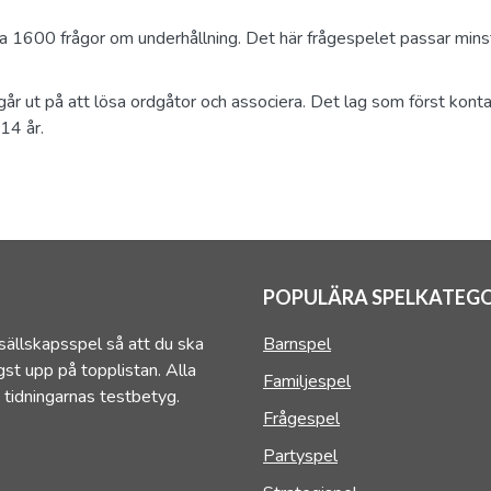
a 1600 frågor om underhållning. Det här frågespelet passar mins
går ut på att lösa ordgåtor och associera. Det lag som först konta
14 år.
POPULÄRA SPELKATEGO
sällskapsspel så att du ska
Barnspel
st upp på topplistan. Alla
Familjespel
 tidningarnas testbetyg.
Frågespel
Partyspel