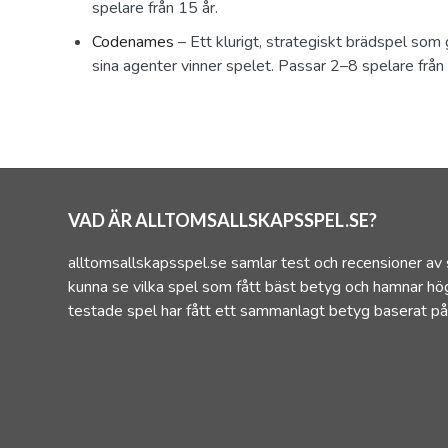
spelare från 15 år.
Codenames
– Ett klurigt, strategiskt brädspel som 
sina agenter vinner spelet. Passar 2–8 spelare från 
VAD ÄR ALLTOMSALLSKAPSSPEL.SE?
alltomsallskapsspel.se samlar test och recensioner av 
kunna se vilka spel som fått bäst betyg och hamnar hög
testade spel har fått ett sammanlagt betyg baserat på