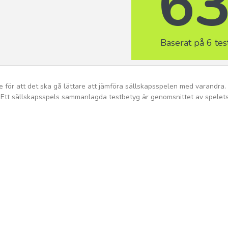
6
Baserat på 6 tes
e för att det ska gå lättare att jämföra sällskapsspelen med varandra.
%). Ett sällskapsspels sammanlagda testbetyg är genomsnittet av spelets