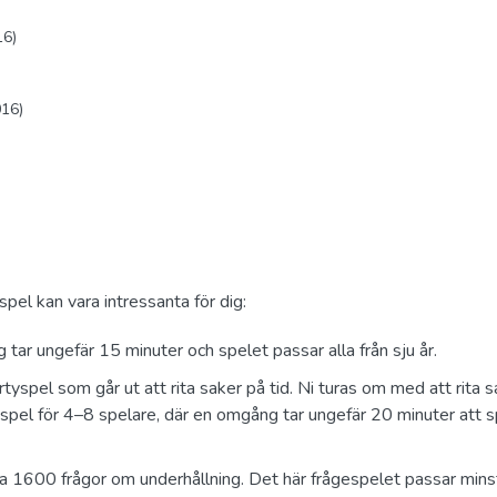
16)
016)
spel kan vara intressanta för dig:
tar ungefär 15 minuter och spelet passar alla från sju år.
rtyspel som går ut att rita saker på tid. Ni turas om med att rita 
t spel för 4–8 spelare, där en omgång tar ungefär 20 minuter att s
a 1600 frågor om underhållning. Det här frågespelet passar mins