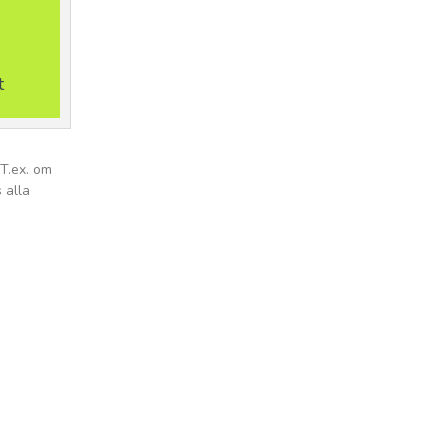
3
t
 T.ex. om
 alla