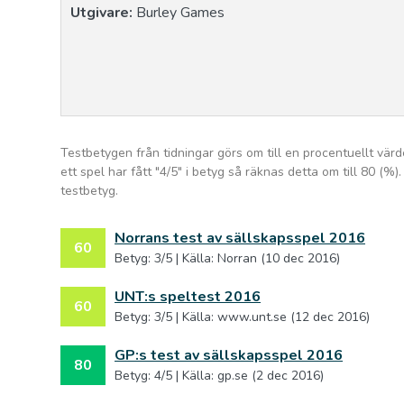
Utgivare:
Burley Games
Testbetygen från tidningar görs om till en procentuellt värd
ett spel har fått "4/5" i betyg så räknas detta om till 80 (
testbetyg.
Norrans test av sällskapsspel 2016
60
Betyg: 3/5 | Källa: Norran (10 dec 2016)
UNT:s speltest 2016
60
Betyg: 3/5 | Källa: www.unt.se (12 dec 2016)
GP:s test av sällskapsspel 2016
80
Betyg: 4/5 | Källa: gp.se (2 dec 2016)