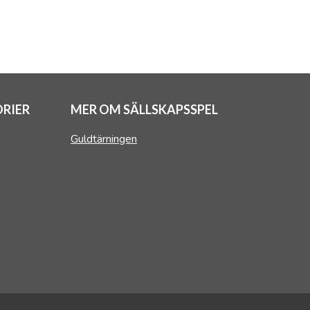
RIER
MER OM SÄLLSKAPSSPEL
Guldtärningen