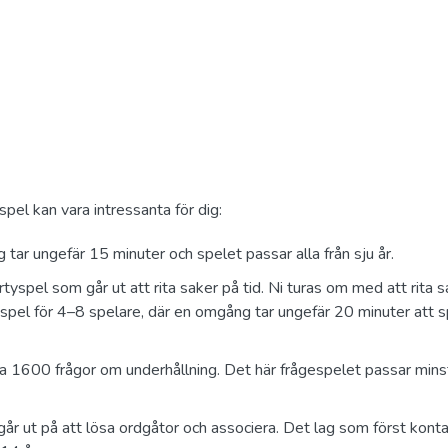
spel kan vara intressanta för dig:
tar ungefär 15 minuter och spelet passar alla från sju år.
rtyspel som går ut att rita saker på tid. Ni turas om med att rita 
t spel för 4–8 spelare, där en omgång tar ungefär 20 minuter att s
a 1600 frågor om underhållning. Det här frågespelet passar mins
går ut på att lösa ordgåtor och associera. Det lag som först konta