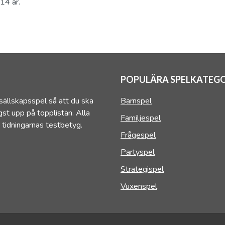
14 år.
POPULÄRA SPELKATEGO
sällskapsspel så att du ska
Barnspel
st upp på topplistan. Alla
Familjespel
 tidningarnas testbetyg.
Frågespel
Partyspel
Strategispel
Vuxenspel