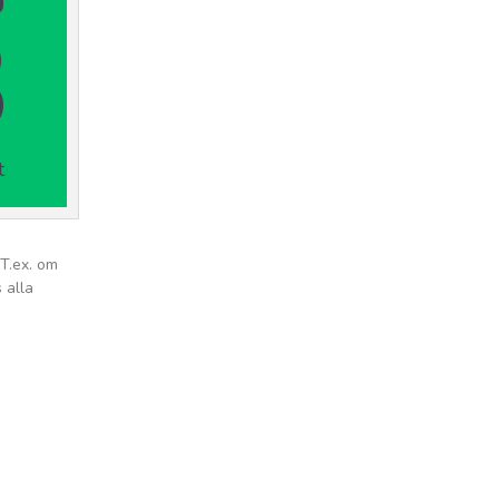
8
t
 T.ex. om
 alla