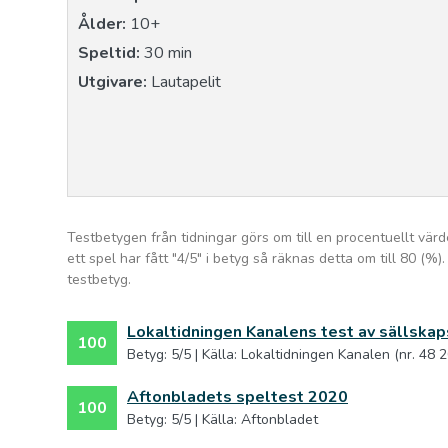
Ålder:
10+
Speltid:
30 min
Utgivare:
Lautapelit
Testbetygen från tidningar görs om till en procentuellt värd
ett spel har fått "4/5" i betyg så räknas detta om till 80 (
testbetyg.
Lokaltidningen Kanalens test av sällska
100
Betyg: 5/5 | Källa: Lokaltidningen Kanalen (nr. 48 
Aftonbladets speltest 2020
100
Betyg: 5/5 | Källa: Aftonbladet