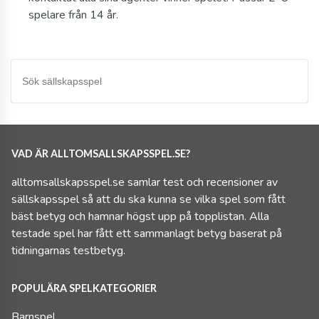
spelare från 14 år.
VAD ÄR ALLTOMSALLSKAPSSPEL.SE?
alltomsallskapsspel.se samlar test och recensioner av
sällskapsspel så att du ska kunna se vilka spel som fått
bäst betyg och hamnar högst upp på topplistan. Alla
testade spel har fått ett sammanlagt betyg baserat på
tidningarnas testbetyg.
POPULÄRA SPELKATEGORIER
Barnspel