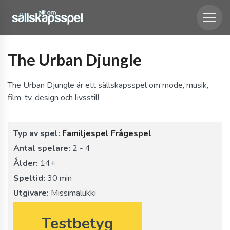
The Urban Djungle
The Urban Djungle är ett sällskapsspel om mode, musik,
film, tv, design och livsstil!
Typ av spel:
Familjespel
Frågespel
Antal spelare:
2 - 4
Ålder:
14+
Speltid:
30 min
Utgivare:
Missimalukki
Testbetyg