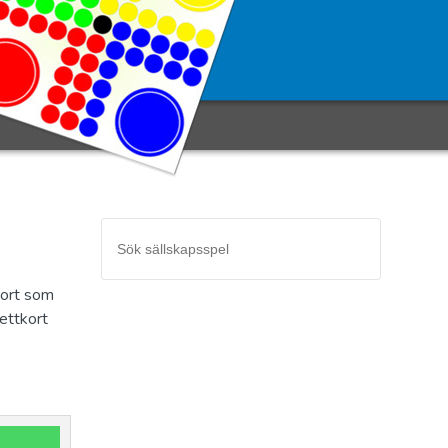
kort som
jettkort