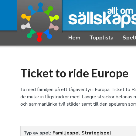
Hem
Topplista
Spel
Ticket to ride Europe
Ta med familjen på ett tågäventyr i Europa. Ticket to R
de mutar in tågsträckor med. Längre sträckor belönas me
och sammanlänka två städer samt till den spelaren so
Typ av spel:
Familjespel
Strategispel