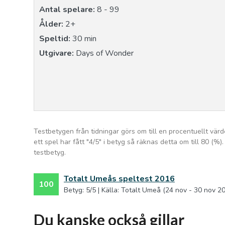
Antal spelare:
8 - 99
Ålder:
2+
Speltid:
30 min
Utgivare:
Days of Wonder
Testbetygen från tidningar görs om till en procentuellt värd
ett spel har fått "4/5" i betyg så räknas detta om till 80 (
testbetyg.
Totalt Umeås speltest 2016
100
Betyg: 5/5 | Källa: Totalt Umeå (24 nov - 30 nov 2
Du kanske också gillar