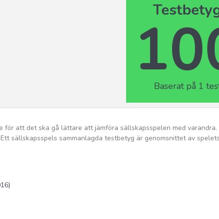
Testbety
10
Baserat på 1 tes
e för att det ska gå lättare att jämföra sällskapsspelen med varandra.
%). Ett sällskapsspels sammanlagda testbetyg är genomsnittet av spelets
016)