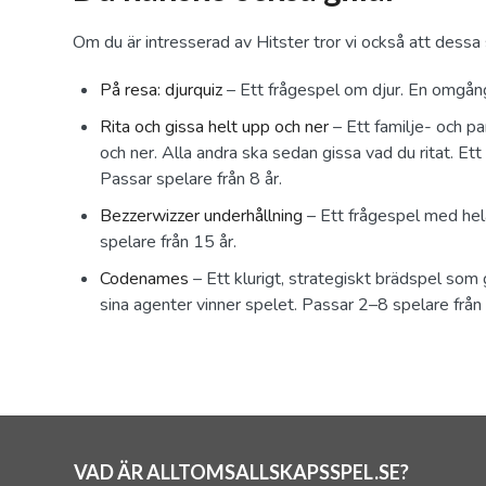
Om du är intresserad av Hitster tror vi också att dessa 
På resa: djurquiz
– Ett frågespel om djur. En omgång 
Rita och gissa helt upp och ner
– Ett familje- och pa
och ner. Alla andra ska sedan gissa vad du ritat. Et
Passar spelare från 8 år.
Bezzerwizzer underhållning
– Ett frågespel med hel
spelare från 15 år.
Codenames
– Ett klurigt, strategiskt brädspel som 
sina agenter vinner spelet. Passar 2–8 spelare från 
VAD ÄR ALLTOMSALLSKAPSSPEL.SE?