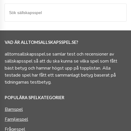
VAD ÄR ALLTOMSALLSKAPSSPEL.SE?
alltomsallskapsspel.se samlar test och recensioner av
sällskapsspel så att du ska kunna se vilka spel som fått
bäst betyg och hamnar högst upp på topplistan. Alla
testade spel har fått ett sammanlagt betyg baserat på
tidningarnas testbetyg.
POPULÄRA SPELKATEGORIER
Barnspel
Familjespel
Frågespel