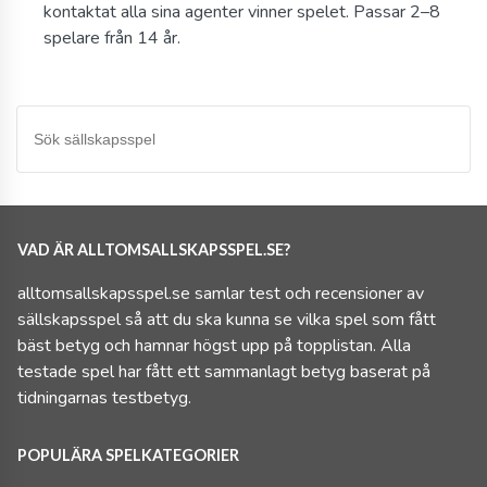
kontaktat alla sina agenter vinner spelet. Passar 2–8
spelare från 14 år.
VAD ÄR ALLTOMSALLSKAPSSPEL.SE?
alltomsallskapsspel.se samlar test och recensioner av
sällskapsspel så att du ska kunna se vilka spel som fått
bäst betyg och hamnar högst upp på topplistan. Alla
testade spel har fått ett sammanlagt betyg baserat på
tidningarnas testbetyg.
POPULÄRA SPELKATEGORIER