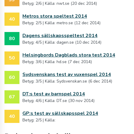
Betyg: 2/6 | Källa: nwt.se (20 dec 2014)
Metros stora speltest 2014
40
Betyg: 2/5 | Källa: metro.se (12 dec 2014)
Dagens sällskapsspeltest 2014
80
Betyg: 4/5 | Källa: dagen.se (10 dec 2014)
Helsingbords Dagblads stora test 2014
50
Betyg: 3/6 | Källa: hd.se (7 dec 2014)
Sydsvenskans test av vuxenspel 2014
60
Betyg: 3/5 | Källa: Sydsvenskan.se (6 dec 2014)
DT:s test av barnspel 2014
67
Betyg: 4/6 | Källa: DT.se (30 nov 2014)
GP:s test av sällskapsspel 2014
40
Betyg: 2/5 | Källa: