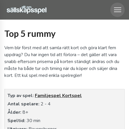
Top 5 rummy
Vem blir först med att samla rätt kort och göra klart fem
uppdrag? Du har ingen tid att förlora – det gäller att vara
snabb eftersom priserna på korten ständigt ändras och du
måste ha både tur och timing när du köper och säljer dina
kort. Ett kul spel med enkla spelregler!
Typ av spel:
Familjespel
Kortspel
Antal spelare:
2 - 4
Ålder:
8+
Speltid:
30 min
Utgivare:
Ravensburger