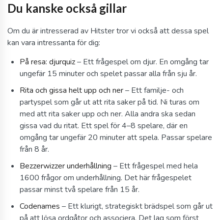
Du kanske också gillar
Om du är intresserad av Hitster tror vi också att dessa spel
kan vara intressanta för dig:
På resa: djurquiz
– Ett frågespel om djur. En omgång tar
ungefär 15 minuter och spelet passar alla från sju år.
Rita och gissa helt upp och ner
– Ett familje- och
partyspel som går ut att rita saker på tid. Ni turas om
med att rita saker upp och ner. Alla andra ska sedan
gissa vad du ritat. Ett spel för 4–8 spelare, där en
omgång tar ungefär 20 minuter att spela. Passar spelare
från 8 år.
Bezzerwizzer underhållning
– Ett frågespel med hela
1600 frågor om underhållning. Det här frågespelet
passar minst två spelare från 15 år.
Codenames
– Ett klurigt, strategiskt brädspel som går ut
på att lösa ordgåtor och associera. Det lag som först