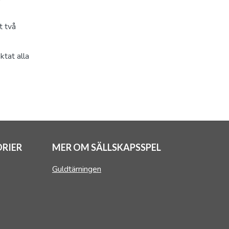
t två
ktat alla
RIER
MER OM SÄLLSKAPSSPEL
Guldtärningen