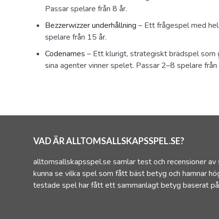
Passar spelare från 8 år.
Bezzerwizzer underhållning
– Ett frågespel med hel
spelare från 15 år.
Codenames
– Ett klurigt, strategiskt brädspel som 
sina agenter vinner spelet. Passar 2–8 spelare från 
VAD ÄR ALLTOMSALLSKAPSSPEL.SE?
alltomsallskapsspel.se samlar test och recensioner av 
kunna se vilka spel som fått bäst betyg och hamnar hög
testade spel har fått ett sammanlagt betyg baserat på