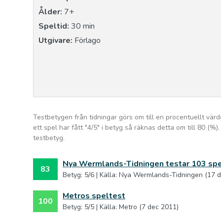
Ålder:
7+
Speltid:
30 min
Utgivare:
Förlago
Testbetygen från tidningar görs om till en procentuellt värd
ett spel har fått "4/5" i betyg så räknas detta om till 80 (
testbetyg.
Nya Wermlands-Tidningen testar 103 spe
83
Betyg: 5/6 | Källa: Nya Wermlands-Tidningen (17 
Metros speltest
100
Betyg: 5/5 | Källa: Metro (7 dec 2011)