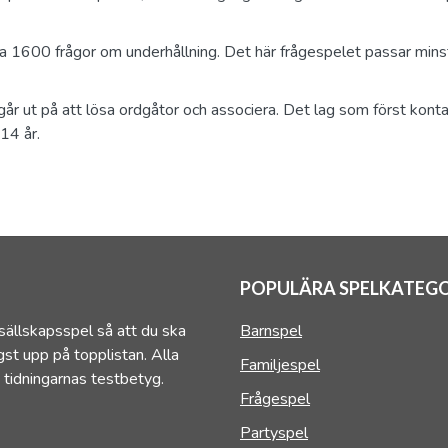
a 1600 frågor om underhållning. Det här frågespelet passar mins
går ut på att lösa ordgåtor och associera. Det lag som först konta
14 år.
POPULÄRA SPELKATEGO
sällskapsspel så att du ska
Barnspel
st upp på topplistan. Alla
Familjespel
 tidningarnas testbetyg.
Frågespel
Partyspel