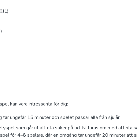
2011)
)
spel kan vara intressanta för dig:
tar ungefär 15 minuter och spelet passar alla från sju år.
rtyspel som går ut att rita saker på tid. Ni turas om med att rita 
t spel för 4–8 spelare, där en omgång tar ungefär 20 minuter att s