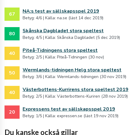
NA:s test av sällskapsspel 2019
67
Betyg: 4/6 | Källa: na.se (läst 14 dec 2019)
Skånska Dagbladet stora speltest
80
Betyg: 4/5 | Källa: Skånska Dagbladet (5 dec 2019)
Piteå-Tidningens stora speltest
40
Betyg: 2/5 | Källa: Piteå-Tidningen (30 nov)
Wermlands-tidningen Helg stora speltest
50
Betyg: 3/6 | Källa: Wermlands-tidningen (30 nov 2019)
Västerbottens-Kurrirens stora speltest 2019
40
Betyg: 2/5 | Källa: Västerbottens-Kuriren (28 nov 2019)
Expressens test av sällskapsspel 2019
20
Betyg: 1/5 | Källa: expressen.se (läst 19 nov 2019)
Du kanske också gillar