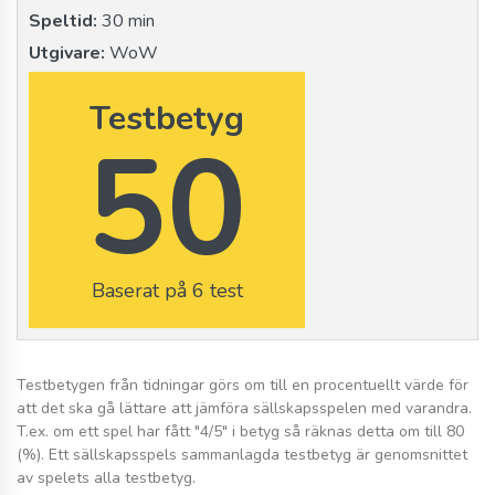
Speltid:
30 min
Utgivare:
WoW
Testbetyg
50
Baserat på 6 test
Testbetygen från tidningar görs om till en procentuellt värde för
att det ska gå lättare att jämföra sällskapsspelen med varandra.
T.ex. om ett spel har fått "4/5" i betyg så räknas detta om till 80
(%). Ett sällskapsspels sammanlagda testbetyg är genomsnittet
av spelets alla testbetyg.