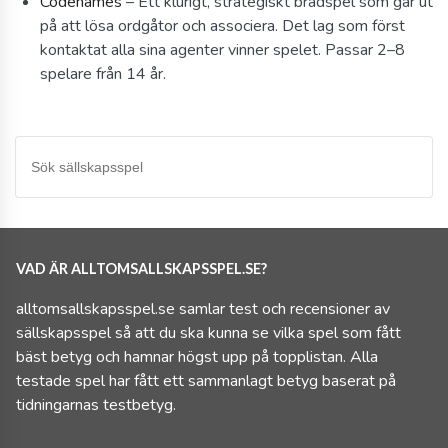
Codenames
– Ett klurigt, strategiskt brädspel som går ut
på att lösa ordgåtor och associera. Det lag som först
kontaktat alla sina agenter vinner spelet. Passar 2–8
spelare från 14 år.
VAD ÄR ALLTOMSALLSKAPSSPEL.SE?
alltomsallskapsspel.se samlar test och recensioner av
sällskapsspel så att du ska kunna se vilka spel som fått
bäst betyg och hamnar högst upp på topplistan. Alla
testade spel har fått ett sammanlagt betyg baserat på
tidningarnas testbetyg.