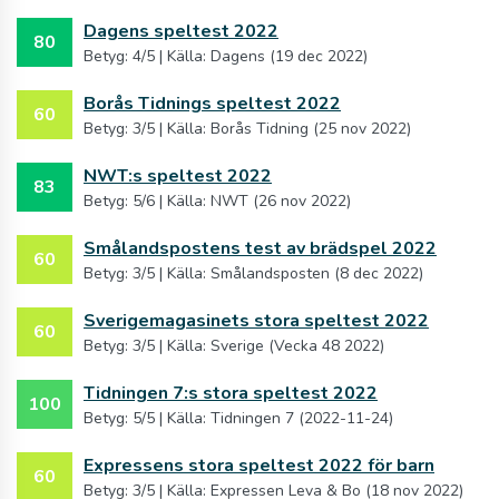
Dagens speltest 2022
80
Betyg: 4/5 | Källa: Dagens (19 dec 2022)
Borås Tidnings speltest 2022
60
Betyg: 3/5 | Källa: Borås Tidning (25 nov 2022)
NWT:s speltest 2022
83
Betyg: 5/6 | Källa: NWT (26 nov 2022)
Smålandspostens test av brädspel 2022
60
Betyg: 3/5 | Källa: Smålandsposten (8 dec 2022)
Sverigemagasinets stora speltest 2022
60
Betyg: 3/5 | Källa: Sverige (Vecka 48 2022)
Tidningen 7:s stora speltest 2022
100
Betyg: 5/5 | Källa: Tidningen 7 (2022-11-24)
Expressens stora speltest 2022 för barn
60
Betyg: 3/5 | Källa: Expressen Leva & Bo (18 nov 2022)