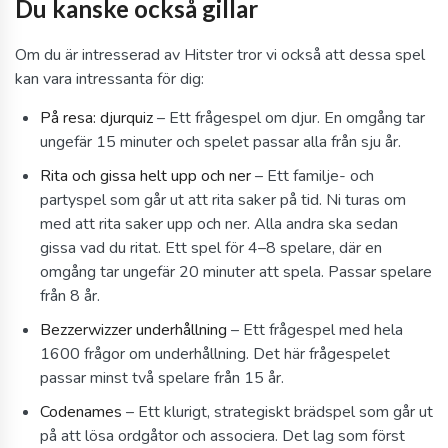
Du kanske också gillar
Om du är intresserad av Hitster tror vi också att dessa spel
kan vara intressanta för dig:
På resa: djurquiz
– Ett frågespel om djur. En omgång tar
ungefär 15 minuter och spelet passar alla från sju år.
Rita och gissa helt upp och ner
– Ett familje- och
partyspel som går ut att rita saker på tid. Ni turas om
med att rita saker upp och ner. Alla andra ska sedan
gissa vad du ritat. Ett spel för 4–8 spelare, där en
omgång tar ungefär 20 minuter att spela. Passar spelare
från 8 år.
Bezzerwizzer underhållning
– Ett frågespel med hela
1600 frågor om underhållning. Det här frågespelet
passar minst två spelare från 15 år.
Codenames
– Ett klurigt, strategiskt brädspel som går ut
på att lösa ordgåtor och associera. Det lag som först