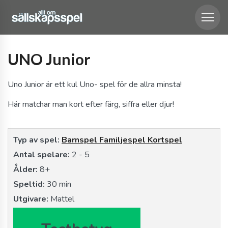
UNO Junior
Uno Junior är ett kul Uno- spel för de allra minsta!
Här matchar man kort efter färg, siffra eller djur!
Typ av spel:
Barnspel
Familjespel
Kortspel
Antal spelare:
2 - 5
Ålder:
8+
Speltid:
30 min
Utgivare:
Mattel