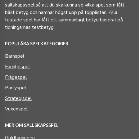
sällskapsspel så att du ska kunna se vilka spel som fått
bäst betyg och hamnar högst upp på topplistan. Alla
testade spel har fått ett sammanlagt betyg baserat på
tidningarnas testbetyg.
POPULÄRA SPELKATEGORIER
Barnspel
Familjespel
Frågespel
Partyspel
Strategispel
Vuxenspel
MER OM SÄLLSKAPSSPEL
Guldtärningen