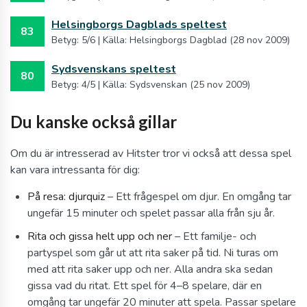
Helsingborgs Dagblads speltest
83
Betyg: 5/6 | Källa: Helsingborgs Dagblad (28 nov 2009)
Sydsvenskans speltest
80
Betyg: 4/5 | Källa: Sydsvenskan (25 nov 2009)
Du kanske också gillar
Om du är intresserad av Hitster tror vi också att dessa spel
kan vara intressanta för dig:
På resa: djurquiz
– Ett frågespel om djur. En omgång tar
ungefär 15 minuter och spelet passar alla från sju år.
Rita och gissa helt upp och ner
– Ett familje- och
partyspel som går ut att rita saker på tid. Ni turas om
med att rita saker upp och ner. Alla andra ska sedan
gissa vad du ritat. Ett spel för 4–8 spelare, där en
omgång tar ungefär 20 minuter att spela. Passar spelare