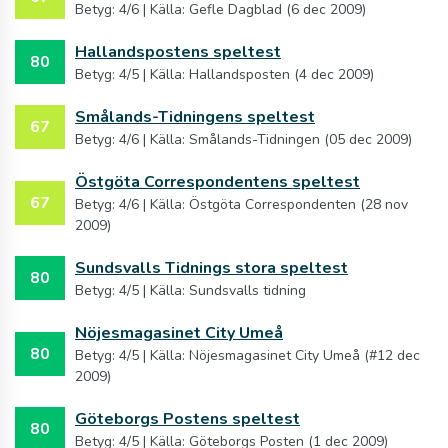
Betyg: 4/6 | Källa: Gefle Dagblad (6 dec 2009)
Hallandspostens speltest
80
Betyg: 4/5 | Källa: Hallandsposten (4 dec 2009)
Smålands-Tidningens speltest
67
Betyg: 4/6 | Källa: Smålands-Tidningen (05 dec 2009)
Östgöta Correspondentens speltest
67
Betyg: 4/6 | Källa: Östgöta Correspondenten (28 nov
2009)
Sundsvalls Tidnings stora speltest
80
Betyg: 4/5 | Källa: Sundsvalls tidning
Nöjesmagasinet City Umeå
80
Betyg: 4/5 | Källa: Nöjesmagasinet City Umeå (#12 dec
2009)
Göteborgs Postens speltest
80
Betyg: 4/5 | Källa: Göteborgs Posten (1 dec 2009)