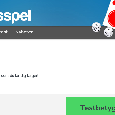
test
Nyheter
som du lär dig färger!
Testbety