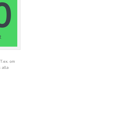
0
t
 T.ex. om
 alla