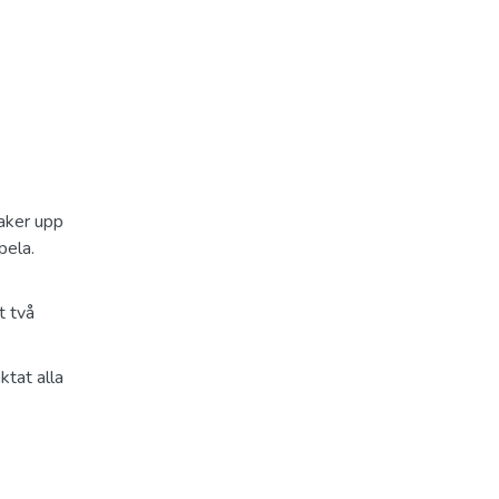
saker upp
pela.
t två
ktat alla