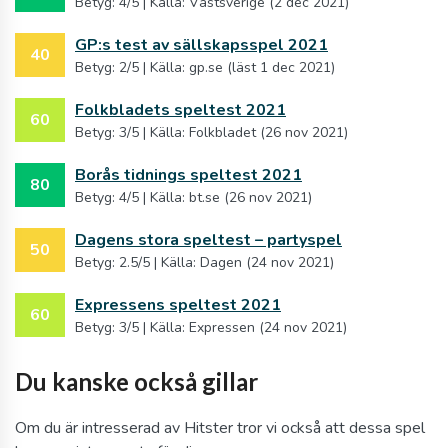
Betyg: 4/5 | Källa: Västsverige (2 dec 2021)
GP:s test av sällskapsspel 2021
40
Betyg: 2/5 | Källa: gp.se (läst 1 dec 2021)
Folkbladets speltest 2021
60
Betyg: 3/5 | Källa: Folkbladet (26 nov 2021)
Borås tidnings speltest 2021
80
Betyg: 4/5 | Källa: bt.se (26 nov 2021)
Dagens stora speltest – partyspel
50
Betyg: 2.5/5 | Källa: Dagen (24 nov 2021)
Expressens speltest 2021
60
Betyg: 3/5 | Källa: Expressen (24 nov 2021)
Du kanske också gillar
Om du är intresserad av Hitster tror vi också att dessa spel