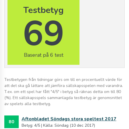
Testbetyg
69
Baserat på 6 test
Testbetygen från tidningar görs om till en procentuellt värde för
att det ska gå lättare att jämföra sällskapsspelen med varandra.
T.ex. om ett spel har fått "4/5" i betyg så räknas detta om till 80
(%). Ett sällskapsspels sammanlagda testbetyg är genomsnittet
av spelets alla testbetyg.
Aftonbladet Söndags stora speltest 2017
80
Betyg: 4/5 | Källa: Söndag (10 dec 2017)