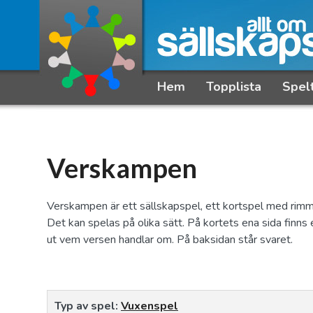
Hem
Topplista
Spel
Verskampen
Verskampen är ett sällskapspel, ett kortspel med rimm
Det kan spelas på olika sätt. På kortets ena sida finns 
ut vem versen handlar om. På baksidan står svaret.
Typ av spel:
Vuxenspel