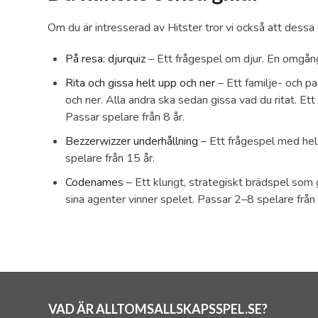
Om du är intresserad av Hitster tror vi också att dessa 
På resa: djurquiz
– Ett frågespel om djur. En omgång 
Rita och gissa helt upp och ner
– Ett familje- och pa
och ner. Alla andra ska sedan gissa vad du ritat. Et
Passar spelare från 8 år.
Bezzerwizzer underhållning
– Ett frågespel med hel
spelare från 15 år.
Codenames
– Ett klurigt, strategiskt brädspel som 
sina agenter vinner spelet. Passar 2–8 spelare från 
VAD ÄR ALLTOMSALLSKAPSSPEL.SE?