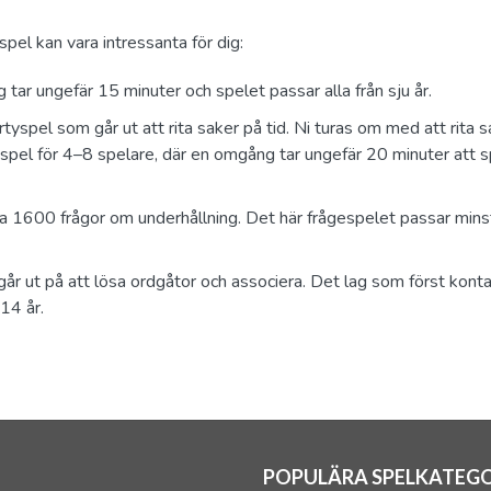
spel kan vara intressanta för dig:
tar ungefär 15 minuter och spelet passar alla från sju år.
rtyspel som går ut att rita saker på tid. Ni turas om med att rita 
t spel för 4–8 spelare, där en omgång tar ungefär 20 minuter att s
a 1600 frågor om underhållning. Det här frågespelet passar mins
går ut på att lösa ordgåtor och associera. Det lag som först konta
14 år.
POPULÄRA SPELKATEGO