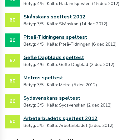
Betyg: 4/5 | Källa: Hallandsposten (15 dec 2012)
Skånskans speltest 2012
60
Betyg: 3/5 | Källa: Skånskan (14 dec 2012)
Piteå-Tidningens speltest
80
Betyg: 4/5 | Källa: Piteå-Tidningen (6 dec 2012)
Gefle Dagblads speltest
67
Betyg: 4/6 | Källa: Gefle Dagblad (2 dec 2012)
Metros speltest
60
Betyg: 3/5 | Källa: Metro (5 dec 2012)
Sydsvenskans speltest
60
Betyg: 3/5 | Källa: Sydsvenskan (2 dec 2012)
Arbetarbladets speltest 2012
60
Betyg: 3/5 | Källa: Arbetarbladet (5 dec 2012)