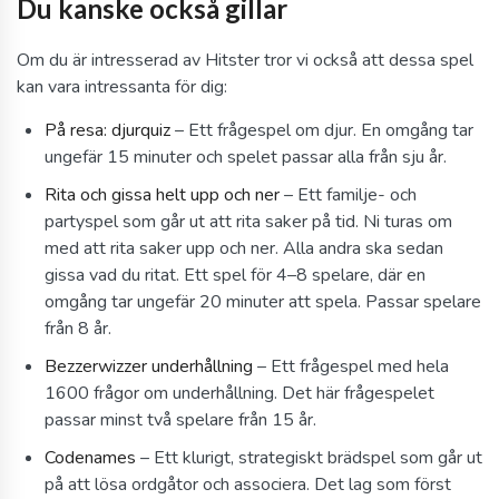
Du kanske också gillar
Om du är intresserad av Hitster tror vi också att dessa spel
kan vara intressanta för dig:
På resa: djurquiz
– Ett frågespel om djur. En omgång tar
ungefär 15 minuter och spelet passar alla från sju år.
Rita och gissa helt upp och ner
– Ett familje- och
partyspel som går ut att rita saker på tid. Ni turas om
med att rita saker upp och ner. Alla andra ska sedan
gissa vad du ritat. Ett spel för 4–8 spelare, där en
omgång tar ungefär 20 minuter att spela. Passar spelare
från 8 år.
Bezzerwizzer underhållning
– Ett frågespel med hela
1600 frågor om underhållning. Det här frågespelet
passar minst två spelare från 15 år.
Codenames
– Ett klurigt, strategiskt brädspel som går ut
på att lösa ordgåtor och associera. Det lag som först