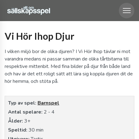
Vi Hör Ihop Djur
I vilken miljö bor de olika djuren? I Vi Hör Ihop tävlar ni mot
varandra medans ni passar samman de olika tårtbitarna till
respektive mittenbit. Med fina bilder på djur från både land
och hav är det ett roligt sätt att lära sig koppla djuren dit de
hör hemma, och stöta på.
Typ av spel:
Barnspel
Antal spelare:
2 - 4
Ålder:
3+
Speltid:
30 min
Utgivare:
Tactic