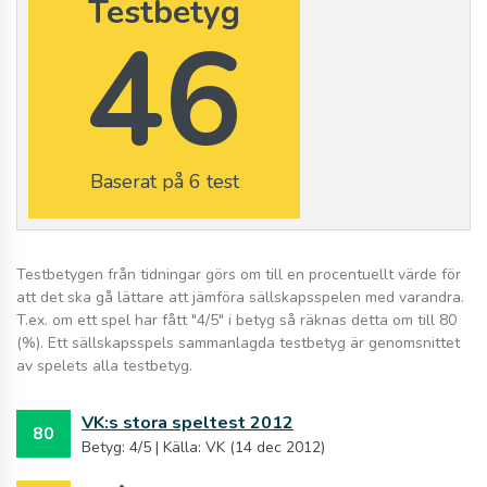
Testbetyg
46
Baserat på 6 test
Testbetygen från tidningar görs om till en procentuellt värde för
att det ska gå lättare att jämföra sällskapsspelen med varandra.
T.ex. om ett spel har fått "4/5" i betyg så räknas detta om till 80
(%). Ett sällskapsspels sammanlagda testbetyg är genomsnittet
av spelets alla testbetyg.
VK:s stora speltest 2012
80
Betyg: 4/5 | Källa: VK (14 dec 2012)