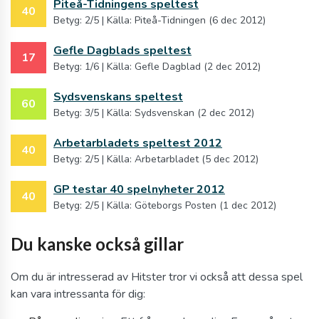
Piteå-Tidningens speltest
40
Betyg: 2/5 | Källa: Piteå-Tidningen (6 dec 2012)
Gefle Dagblads speltest
17
Betyg: 1/6 | Källa: Gefle Dagblad (2 dec 2012)
Sydsvenskans speltest
60
Betyg: 3/5 | Källa: Sydsvenskan (2 dec 2012)
Arbetarbladets speltest 2012
40
Betyg: 2/5 | Källa: Arbetarbladet (5 dec 2012)
GP testar 40 spelnyheter 2012
40
Betyg: 2/5 | Källa: Göteborgs Posten (1 dec 2012)
Du kanske också gillar
Om du är intresserad av Hitster tror vi också att dessa spel
kan vara intressanta för dig: