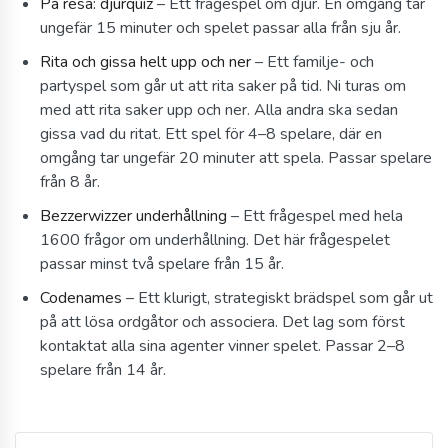
På resa: djurquiz
– Ett frågespel om djur. En omgång tar
ungefär 15 minuter och spelet passar alla från sju år.
Rita och gissa helt upp och ner
– Ett familje- och
partyspel som går ut att rita saker på tid. Ni turas om
med att rita saker upp och ner. Alla andra ska sedan
gissa vad du ritat. Ett spel för 4–8 spelare, där en
omgång tar ungefär 20 minuter att spela. Passar spelare
från 8 år.
Bezzerwizzer underhållning
– Ett frågespel med hela
1600 frågor om underhållning. Det här frågespelet
passar minst två spelare från 15 år.
Codenames
– Ett klurigt, strategiskt brädspel som går ut
på att lösa ordgåtor och associera. Det lag som först
kontaktat alla sina agenter vinner spelet. Passar 2–8
spelare från 14 år.