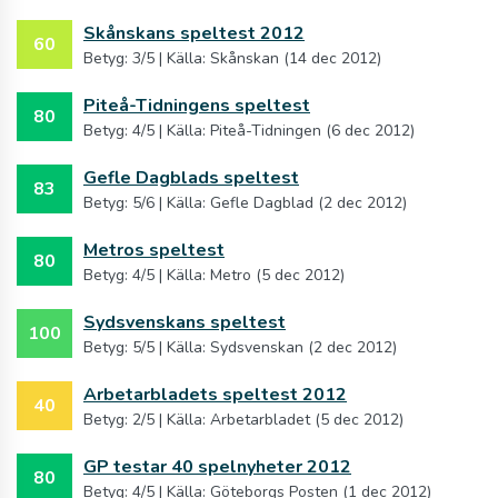
Skånskans speltest 2012
60
Betyg: 3/5 | Källa: Skånskan (14 dec 2012)
Piteå-Tidningens speltest
80
Betyg: 4/5 | Källa: Piteå-Tidningen (6 dec 2012)
Gefle Dagblads speltest
83
Betyg: 5/6 | Källa: Gefle Dagblad (2 dec 2012)
Metros speltest
80
Betyg: 4/5 | Källa: Metro (5 dec 2012)
Sydsvenskans speltest
100
Betyg: 5/5 | Källa: Sydsvenskan (2 dec 2012)
Arbetarbladets speltest 2012
40
Betyg: 2/5 | Källa: Arbetarbladet (5 dec 2012)
GP testar 40 spelnyheter 2012
80
Betyg: 4/5 | Källa: Göteborgs Posten (1 dec 2012)