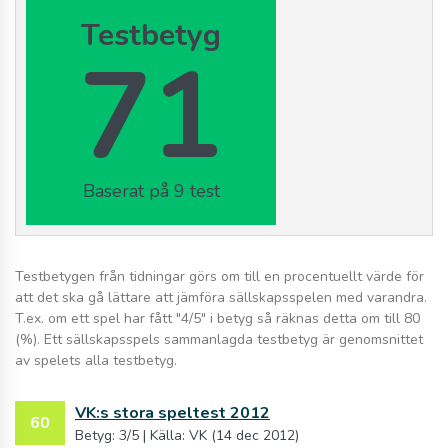
Testbetyg
71
Baserat på 9 test
Testbetygen från tidningar görs om till en procentuellt värde för
att det ska gå lättare att jämföra sällskapsspelen med varandra.
T.ex. om ett spel har fått "4/5" i betyg så räknas detta om till 80
(%). Ett sällskapsspels sammanlagda testbetyg är genomsnittet
av spelets alla testbetyg.
VK:s stora speltest 2012
60
Betyg: 3/5 | Källa: VK (14 dec 2012)