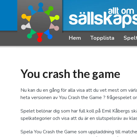
Hem
Topplista
Spel
You crash the game
Nu kan du en gång för alla visa att du vet mest om värl
heta versionen av You Crash the Game ? frågespelet o
Spelet belönar dig som har full koll på Emil Kåbergs sk
spelkategorier och visa att du är en slutspelsräv av kl
Spela You Crash the Game som uppladdning till matchen n