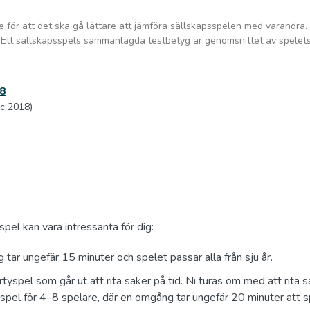
e för att det ska gå lättare att jämföra sällskapsspelen med varandra.
%). Ett sällskapsspels sammanlagda testbetyg är genomsnittet av spelets
18
ec 2018)
spel kan vara intressanta för dig:
tar ungefär 15 minuter och spelet passar alla från sju år.
rtyspel som går ut att rita saker på tid. Ni turas om med att rita 
t spel för 4–8 spelare, där en omgång tar ungefär 20 minuter att s