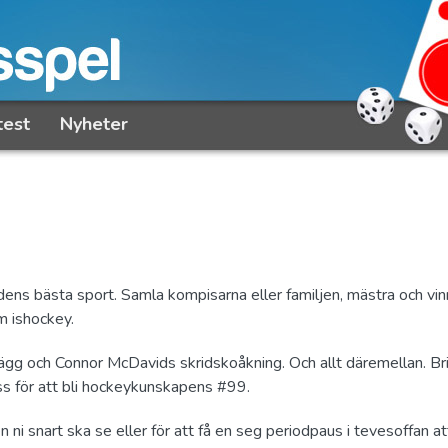
test
Nyheter
dens bästa sport. Samla kompisarna eller familjen, mästra och vi
m ishockey.
ägg och Connor McDavids skridskoåkning. Och allt däremellan. Bril
ass för att bli hockeykunskapens #99.
i snart ska se eller för att få en seg periodpaus i tevesoffan att