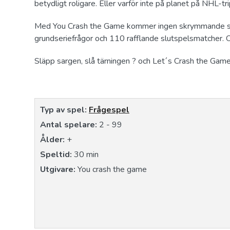
betydligt roligare. Eller varför inte på planet på NHL-t
Med You Crash the Game kommer ingen skrymmande spe
grundseriefrågor och 110 rafflande slutspelsmatcher. O
Släpp sargen, slå tärningen ? och Let´s Crash the Game
Typ av spel:
Frågespel
Antal spelare:
2 - 99
Ålder:
+
Speltid:
30 min
Utgivare:
You crash the game