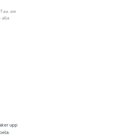
 T.ex. om
 alla
saker upp
pela.