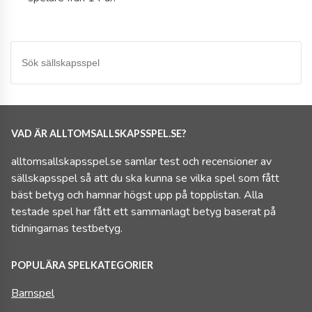
VAD ÄR ALLTOMSALLSKAPSSPEL.SE?
alltomsallskapsspel.se samlar test och recensioner av
sällskapsspel så att du ska kunna se vilka spel som fått
bäst betyg och hamnar högst upp på topplistan. Alla
testade spel har fått ett sammanlagt betyg baserat på
tidningarnas testbetyg.
POPULÄRA SPELKATEGORIER
Barnspel