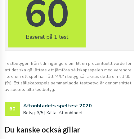
60
Baserat på 1 test
Testbetygen från tidningar görs om till en procentuellt värde för
att det ska gå lättare att jämföra sällskapsspelen med varandra.
T.ex. om ett spel har fått "4/5" i betyg så räknas detta om till 80
(%). Ett sällskapsspels sammanlagda testbetyg är genomsnittet
av spelets alla testbetyg.
Aftonbladets speltest 2020
60
Betyg: 3/5 | Källa: Aftonbladet
Du kanske också gillar