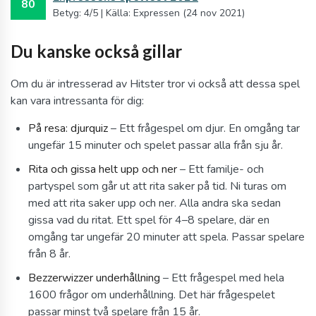
80
Betyg: 4/5 | Källa: Expressen (24 nov 2021)
Du kanske också gillar
Om du är intresserad av Hitster tror vi också att dessa spel
kan vara intressanta för dig:
På resa: djurquiz
– Ett frågespel om djur. En omgång tar
ungefär 15 minuter och spelet passar alla från sju år.
Rita och gissa helt upp och ner
– Ett familje- och
partyspel som går ut att rita saker på tid. Ni turas om
med att rita saker upp och ner. Alla andra ska sedan
gissa vad du ritat. Ett spel för 4–8 spelare, där en
omgång tar ungefär 20 minuter att spela. Passar spelare
från 8 år.
Bezzerwizzer underhållning
– Ett frågespel med hela
1600 frågor om underhållning. Det här frågespelet
passar minst två spelare från 15 år.