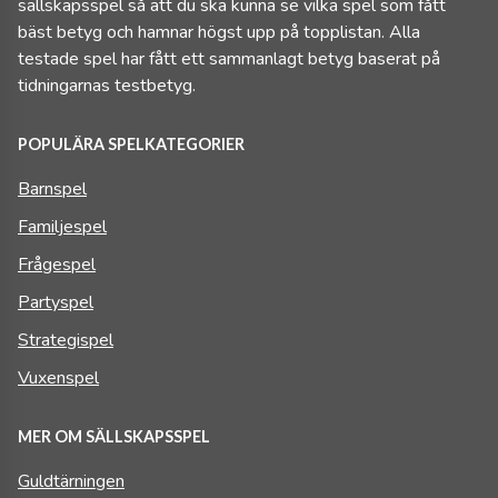
sällskapsspel så att du ska kunna se vilka spel som fått
bäst betyg och hamnar högst upp på topplistan. Alla
testade spel har fått ett sammanlagt betyg baserat på
tidningarnas testbetyg.
POPULÄRA SPELKATEGORIER
Barnspel
Familjespel
Frågespel
Partyspel
Strategispel
Vuxenspel
MER OM SÄLLSKAPSSPEL
Guldtärningen