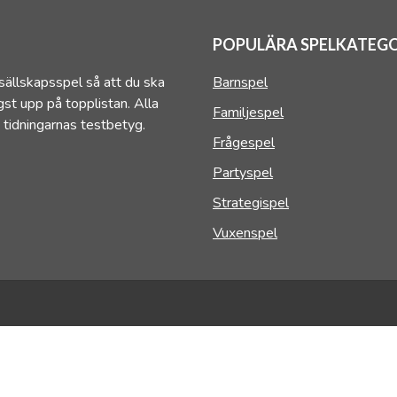
POPULÄRA SPELKATEGO
sällskapsspel så att du ska
Barnspel
st upp på topplistan. Alla
Familjespel
 tidningarnas testbetyg.
Frågespel
Partyspel
Strategispel
Vuxenspel