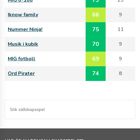
66
Iknow family
9
75
Nummer Ninja!
11
70
Musik i kubik
9
69
MIG fotboll
9
74
Ord Pirater
8