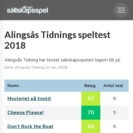
Alingsås Tidnings speltest
2018
Alingsås Tidning har testat sällskapsspelen lagom till jul.
Källa: Alingsås Tidning (11 dec 2018)
Namn
Betyg
Antal test
67
Mysteriet på tivolit
8
70
Cheese Please!
9
66
Don’t Rock the Boat
8