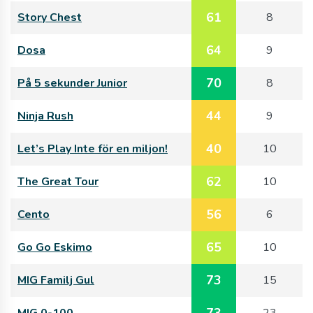
61
Story Chest
8
64
Dosa
9
70
På 5 sekunder Junior
8
44
Ninja Rush
9
40
Let’s Play Inte för en miljon!
10
62
The Great Tour
10
56
Cento
6
65
Go Go Eskimo
10
73
MIG Familj Gul
15
73
MIG 0-100
23