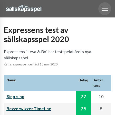
Expressens test av
sällskapsspel 2020
Expressens “Leva & Bo” har testspelat årets nya
sällskapsspel.
Källa: expressen.se (läst 15 nov 2020)
Namn
Betyg
Antal
test
77
Sing sing
10
75
Bezzerwizzer Timeline
8