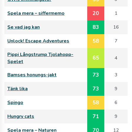
20
Spela mera – siffermemo
1
83
Se vad jag kan
16
58
Unlock! Escape Adventures
7
Pippi Långstrump Tjolahopp-
65
4
Spelet
73
Bamses honungs-jakt
3
73
Tänk lika
9
58
Spingo
6
71
Hungry cats
9
70
Spela mera – Naturen
12