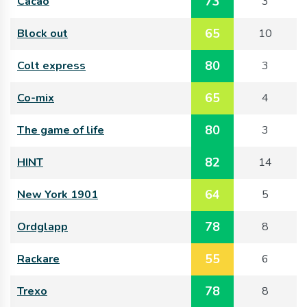
73
Cacao
3
65
Block out
10
80
Colt express
3
65
Co-mix
4
80
The game of life
3
82
HINT
14
64
New York 1901
5
78
Ordglapp
8
55
Rackare
6
78
Trexo
8