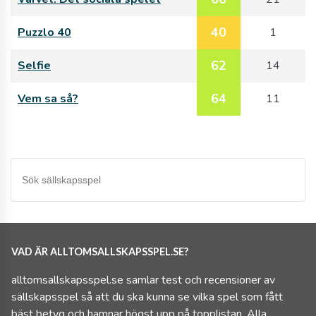
40
Puzzlo 40
1
62
Selfie
14
64
Vem sa så?
11
VAD ÄR ALLTOMSALLSKAPSSPEL.SE?
alltomsallskapsspel.se samlar test och recensioner av
sällskapsspel så att du ska kunna se vilka spel som fått
bäst betyg och hamnar högst upp på topplistan. Alla