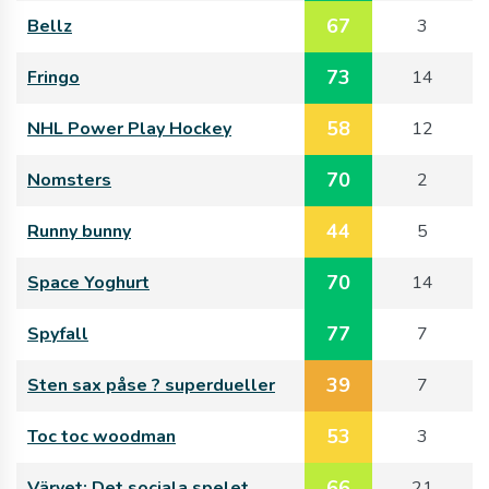
67
Bellz
3
73
Fringo
14
58
NHL Power Play Hockey
12
70
Nomsters
2
44
Runny bunny
5
70
Space Yoghurt
14
77
Spyfall
7
39
Sten sax påse ? superdueller
7
53
Toc toc woodman
3
66
Värvet: Det sociala spelet
21