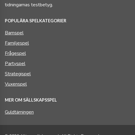
tidningarnas testbetyg.
POPULÄRA SPELKATEGORIER
Barnspel
Familjespel
Frågespel
Partyspel
Strategispel
Vuxenspel
MER OM SÄLLSKAPSSPEL
Guldtärningen