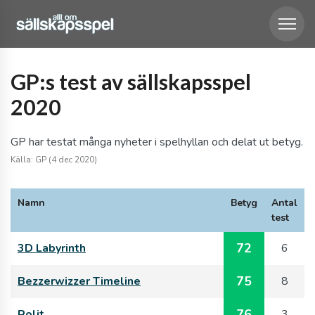
GP:s test av sällskapsspel
2020
GP har testat många nyheter i spelhyllan och delat ut betyg.
Källa: GP (4 dec 2020)
Namn
Betyg
Antal
test
72
3D Labyrinth
6
75
Bezzerwizzer Timeline
8
76
Rolit
3