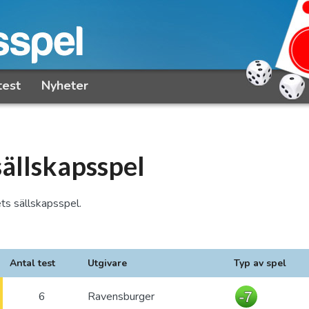
test
Nyheter
sällskapsspel
ts sällskapsspel.
Antal test
Utgivare
Typ av spel
6
Ravensburger