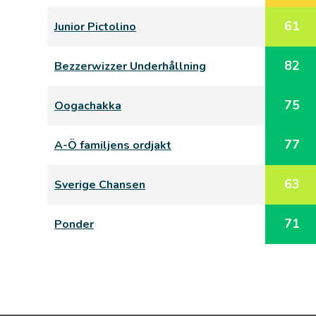
61
Junior Pictolino
82
Bezzerwizzer Underhållning
75
Oogachakka
77
A-Ö familjens ordjakt
63
Sverige Chansen
71
Ponder