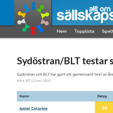
Hem
Topplista
Spel
Sydöstran/BLT testar 
Sydöstran och BLT har gjort ett gemensamt test av åre
Källa: BLT (23 nov 2010)
Namn
Betyg
50
Junior Colorino