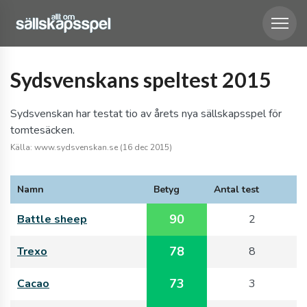
Sydsvenskans speltest 2015
Sydsvenskan har testat tio av årets nya sällskapsspel för
tomtesäcken.
Källa: www.sydsvenskan.se (16 dec 2015)
Namn
Betyg
Antal test
90
Battle sheep
2
78
Trexo
8
73
Cacao
3