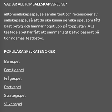
VAD ÄR ALLTOMSALLSKAPSSPEL.SE?
alltomsallskapsspel.se samlar test och recensioner av
sällskapsspel så att du ska kunna se vilka spel som fått
bäst betyg och hamnar högst upp på topplistan. Alla
testade spel har fått ett sammanlagt betyg baserat på
tidningarnas testbetyg.
POPULÄRA SPELKATEGORIER
Barnspel
Familjespel
Frågespel
Partyspel
Strategispel
Vuxenspel