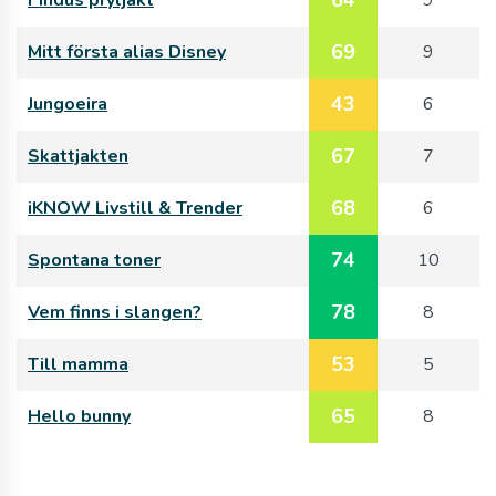
69
Mitt första alias Disney
9
43
Jungoeira
6
67
Skattjakten
7
68
iKNOW Livstill & Trender
6
74
Spontana toner
10
78
Vem finns i slangen?
8
53
Till mamma
5
65
Hello bunny
8