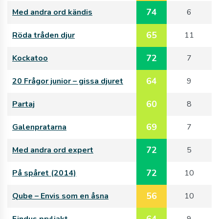
74
Med andra ord kändis
6
65
Röda tråden djur
11
72
Kockatoo
7
64
20 Frågor junior – gissa djuret
9
60
Partaj
8
69
Galenpratarna
7
72
Med andra ord expert
5
72
På spåret (2014)
10
56
Qube – Envis som en åsna
10
64
Findus pryljakt
9