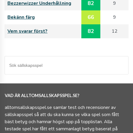
82
Bezzerwizzer Underhållning
9
66
Bekänn färg
9
82
Vem svarar först?
12
VAD ÄR ALLTOMSALLSKAPSSPEL.SE?
alltomsallskapsspel.se samlar test och recensioner av
sällskapsspel så att du ska kunna se vilka spel som fått
bäst betyg och hamnar högst upp på topplistan. Alla
testade spel har fått ett sammanlagt betyg baserat på