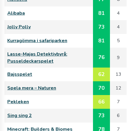
81
Alibaba
4
73
Jolly Polly
4
81
Kurragömma i safariparken
5
Lasse-Majas Detektivbyrå:
76
9
Pusseldeckarspelet
62
Bajsspelet
13
70
Spela mera – Naturen
12
66
Pekleken
7
73
Sing sing 2
6
78
Minecraft: Builders & Biomes
7