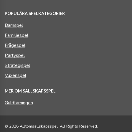
POPULÄRA SPELKATEGORIER
Barnspel
Familjespel
Frågespel
Partyspel
Strategispel
Vuxenspel
MER OM SÄLLSKAPSSPEL
Guldtärningen
© 2026 Alltomsallskapsspel. All Rights Reserved.