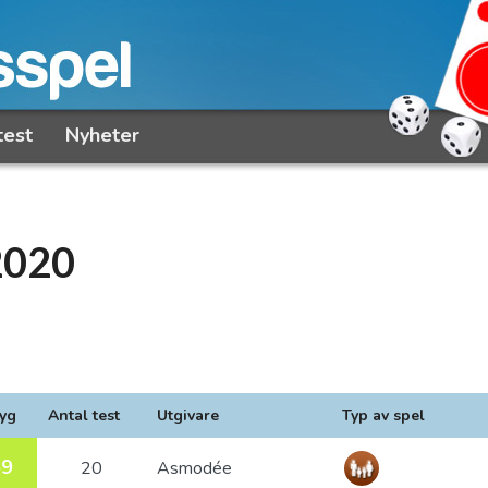
test
Nyheter
2020
yg
Antal test
Utgivare
Typ av spel
69
20
Asmodée