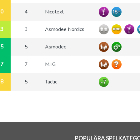
50
4
Nicotext
63
3
Asmodee Nordics
75
5
Asmodee
77
7
M.I.G
48
5
Tactic
POPULÄRA SPELKATEGO