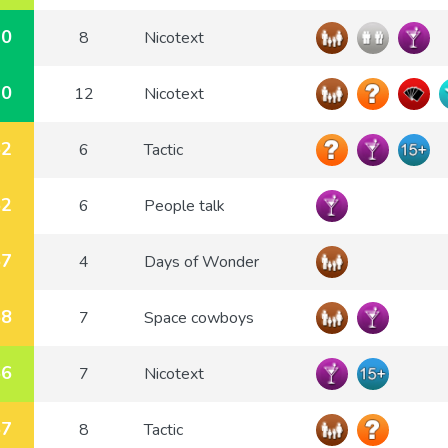
70
8
Nicotext
70
12
Nicotext
52
6
Tactic
52
6
People talk
57
4
Days of Wonder
58
7
Space cowboys
66
7
Nicotext
57
8
Tactic