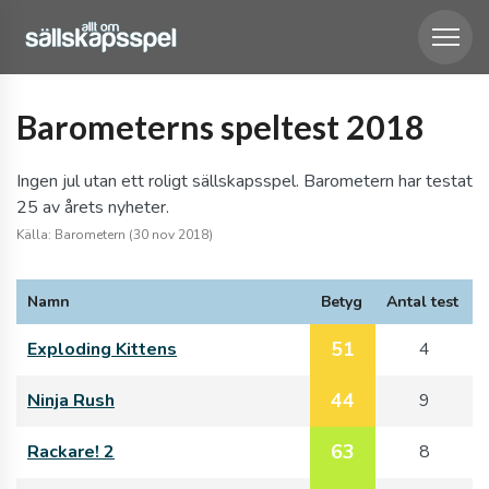
Barometerns speltest 2018
Ingen jul utan ett roligt sällskapsspel. Barometern har testat
25 av årets nyheter.
Källa: Barometern (30 nov 2018)
Namn
Betyg
Antal test
51
Exploding Kittens
4
44
Ninja Rush
9
63
Rackare! 2
8