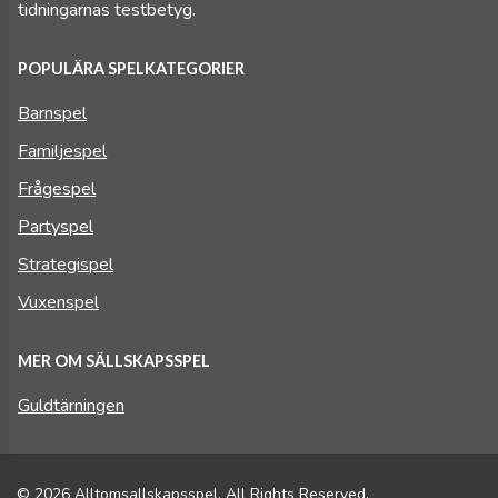
tidningarnas testbetyg.
POPULÄRA SPELKATEGORIER
Barnspel
Familjespel
Frågespel
Partyspel
Strategispel
Vuxenspel
MER OM SÄLLSKAPSSPEL
Guldtärningen
© 2026 Alltomsallskapsspel. All Rights Reserved.