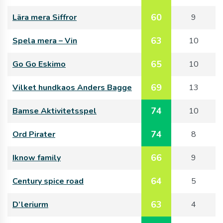
60
Lära mera Siffror
9
63
Spela mera – Vin
10
65
Go Go Eskimo
10
69
Vilket hundkaos Anders Bagge
13
74
Bamse Aktivitetsspel
10
74
Ord Pirater
8
66
Iknow family
9
64
Century spice road
5
63
D’leriurm
4