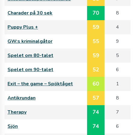
70
Charader på 30 sek
8
59
Puppy Plus +
4
55
GW:s kriminalgåtor
9
59
Spelet om 80-talet
5
52
Spelet om 90-talet
6
60
Exit – the game – Spöktåget
1
57
Antikrundan
8
74
Therapy
7
74
Sjön
6