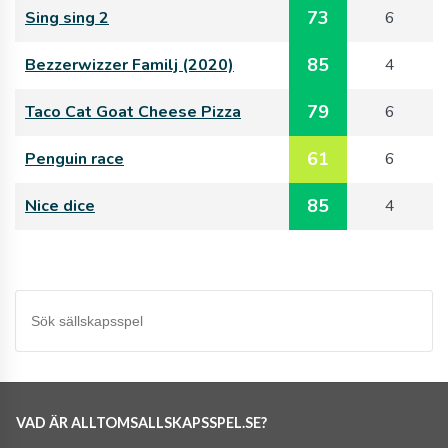
73
Sing sing 2
6
85
Bezzerwizzer Familj (2020)
4
79
Taco Cat Goat Cheese Pizza
6
61
Penguin race
6
85
Nice dice
4
VAD ÄR ALLTOMSALLSKAPSSPEL.SE?