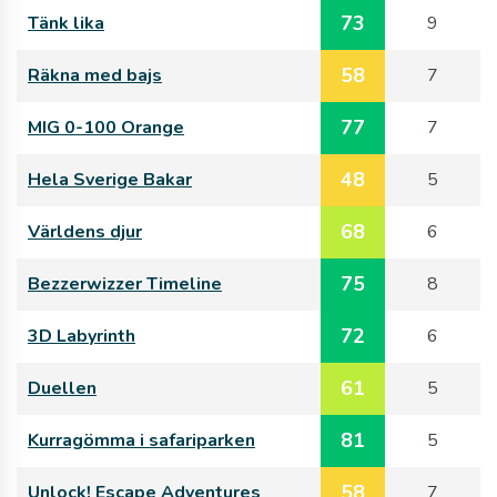
73
Tänk lika
9
58
Räkna med bajs
7
77
MIG 0-100 Orange
7
48
Hela Sverige Bakar
5
68
Världens djur
6
75
Bezzerwizzer Timeline
8
72
3D Labyrinth
6
61
Duellen
5
81
Kurragömma i safariparken
5
58
Unlock! Escape Adventures
7