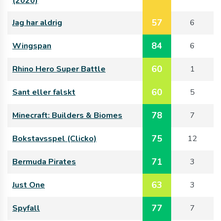
(2020)
57
Jag har aldrig
6
84
Wingspan
6
60
Rhino Hero Super Battle
1
60
Sant eller falskt
5
78
Minecraft: Builders & Biomes
7
75
Bokstavsspel (Clicko)
12
71
Bermuda Pirates
3
63
Just One
3
77
Spyfall
7