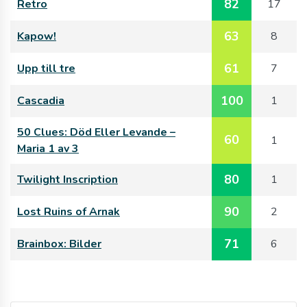
82
Retro
17
63
Kapow!
8
61
Upp till tre
7
100
Cascadia
1
50 Clues: Död Eller Levande –
60
1
Maria 1 av 3
80
Twilight Inscription
1
90
Lost Ruins of Arnak
2
71
Brainbox: Bilder
6