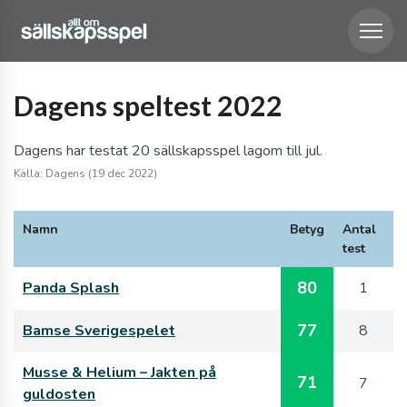
Dagens speltest 2022
Dagens har testat 20 sällskapsspel lagom till jul.
Källa: Dagens (19 dec 2022)
Namn
Betyg
Antal
test
80
Panda Splash
1
77
Bamse Sverigespelet
8
Musse & Helium – Jakten på
71
7
guldosten