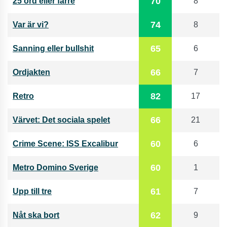
70
25 ord eller färre
8
74
Var är vi?
8
65
Sanning eller bullshit
6
66
Ordjakten
7
82
Retro
17
66
Värvet: Det sociala spelet
21
60
Crime Scene: ISS Excalibur
6
60
Metro Domino Sverige
1
61
Upp till tre
7
62
Nåt ska bort
9