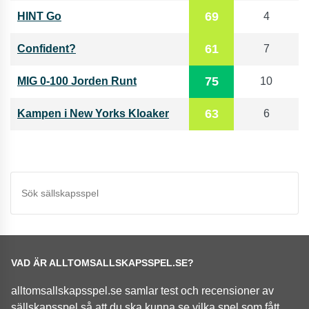
69
HINT Go
4
61
Confident?
7
75
MIG 0-100 Jorden Runt
10
63
Kampen i New Yorks Kloaker
6
VAD ÄR ALLTOMSALLSKAPSSPEL.SE?
alltomsallskapsspel.se samlar test och recensioner av
sällskapsspel så att du ska kunna se vilka spel som fått